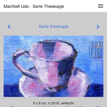
Machtelt IJdo - Serie Theekopje
Tog
navi
Serie theekopje
5 x 8 cm, © 2018, verkocht