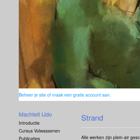
Beheer je site
of
maak een gratis account aan
.
Machtelt IJdo
Strand
Introductie
Cursus Volwassenen
Alle werken zijn plein-air gesc
Publicaties